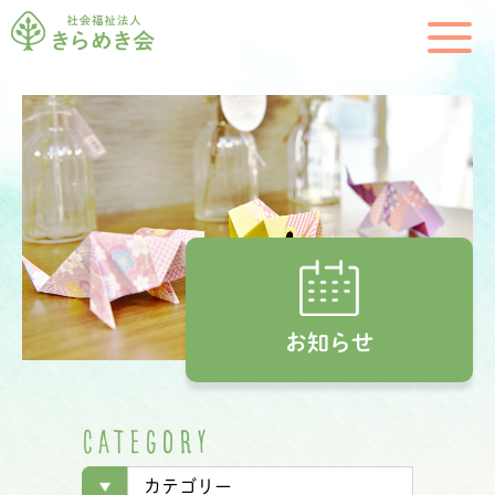
お知らせ
C
A
T
E
G
O
R
Y