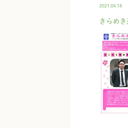
2021.04.18
きらめき通