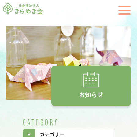
お知らせ
C
A
T
E
G
O
R
Y