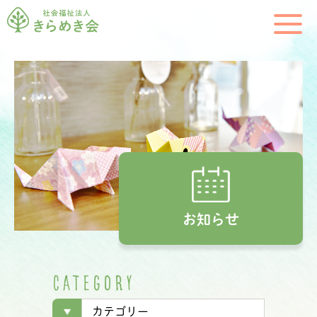
お知らせ
C
A
T
E
G
O
R
Y