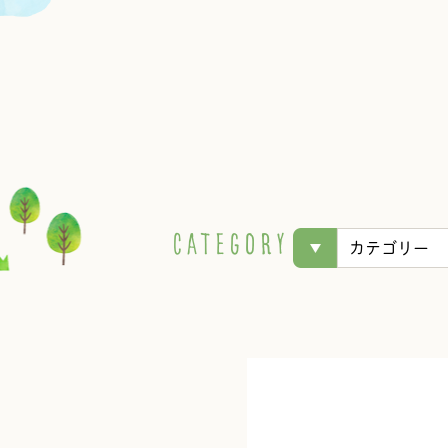
C
A
T
E
G
O
R
Y