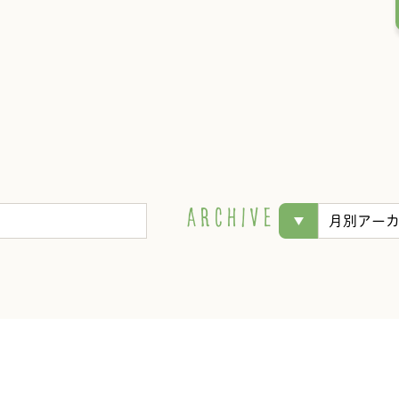
A
R
C
H
I
V
E