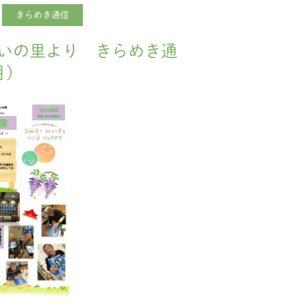
きらめき通信
いの里より きらめき通
月)