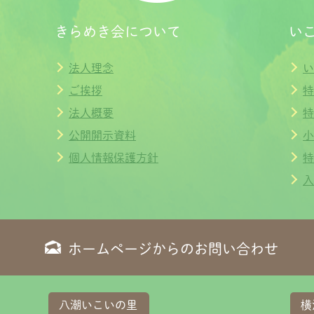
きらめき会について
い
法人理念
い
ご挨拶
特
法人概要
特
公開開示資料
小
個人情報保護方針
特
入
ホームページからのお問い合わせ